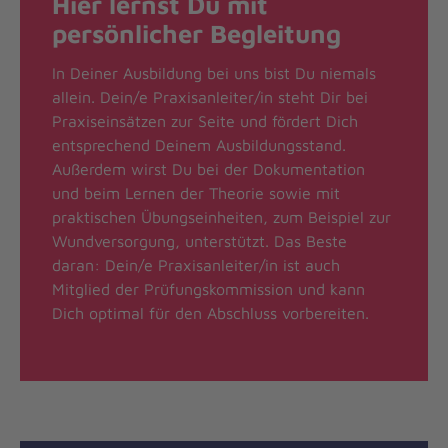
Hier lernst Du mit
persönlicher Begleitung
In Deiner Ausbildung bei uns bist Du niemals
allein. Dein/e Praxisanleiter/in steht Dir bei
Praxiseinsätzen zur Seite und fördert Dich
entsprechend Deinem Ausbildungsstand.
Außerdem wirst Du bei der Dokumentation
und beim Lernen der Theorie sowie mit
praktischen Übungseinheiten, zum Beispiel zur
Wundversorgung, unterstützt. Das Beste
daran: Dein/e Praxisanleiter/in ist auch
Mitglied der Prüfungskommission und kann
Dich optimal für den Abschluss vorbereiten.