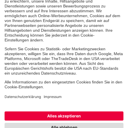
Standorte
Bildungsangebote
Ausbildung Rettungssanitäter/-in
Ausbildung zum Notfallsanitäter (m/w/d)
Staatlich anerkannte Ausbildung
Lehrgang zur Betreuungskraft
Informationen zum Download
Facebook
Instagram
Youtube
TikTok
LinkedIn
Cookie-Einstellungen
Barrierefreiheit
Impressum