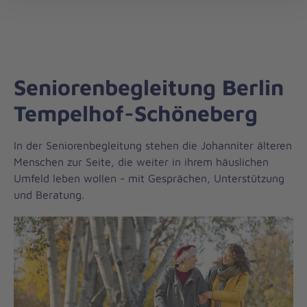
Die
öff
Johanniter
–
Aus
Liebe
Seniorenbegleitung Berlin
zum
Leben
Tempelhof-Schöneberg
In der Seniorenbegleitung stehen die Johanniter älteren
Menschen zur Seite, die weiter in ihrem häuslichen
Umfeld leben wollen - mit Gesprächen, Unterstützung
und Beratung.