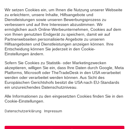
Zertifizierung der Johanniter-Unfall-Hilfe e.V.
Die Johanniter GmbH führt das Spendenzertifikat
des Deutschen Spendenrats e.V.
Dienste & Leistungen
Mitarbeiten & Lernen
Spenden & Stiften