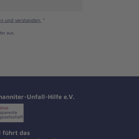
n und verstanden.
*
der aus.
hanniter-Unfall-Hilfe e.V.
 führt das