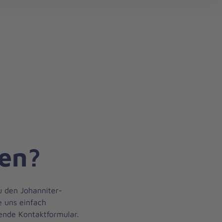
gen?
u den Johanniter-
e uns einfach
ende Kontaktformular.