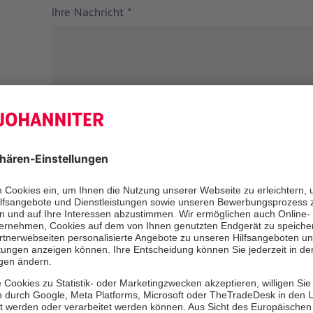
Ihre Nachricht
*
Anrede
Herr
Frau
Divers
Ihr Vorname
*
Ihr