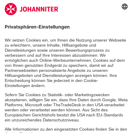
Kununu Top Company 2026
Klinik am Stein
Johanniter GmbH
Medizin, Therapie & Pflege
Ambulante Zentren
Über uns