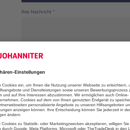
Ihre Nachricht
*
Anrede
Herr
Frau
Divers
Ihr Vorname
*
Ihr