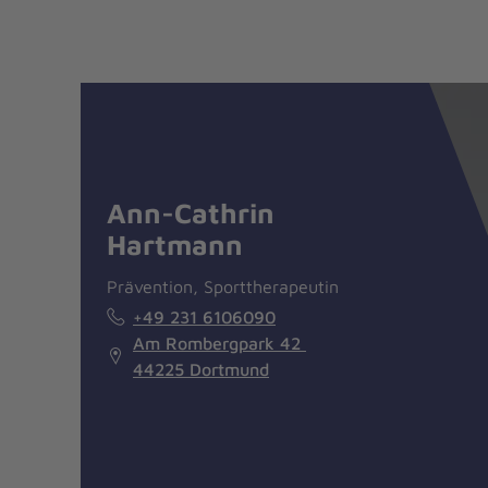
Nachricht
Kontakt
Ann-Cathrin
Hartmann
Prävention, Sporttherapeutin
+49 231 6106090
Am Rombergpark 42
44225 Dortmund