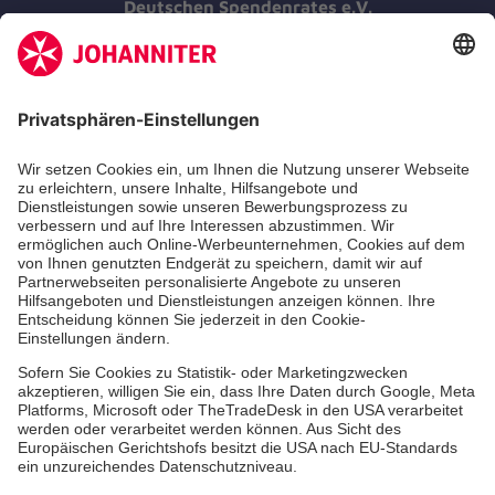
Deutschen Spendenrates e.V.
Kununu Top Company 2026
Medizin & Pflege
Zentren
Patienten
Hinweisgebersystem