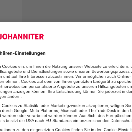
Anrede
Herr
Frau
Divers
Ihr Vorname
*
Ihr
Straße