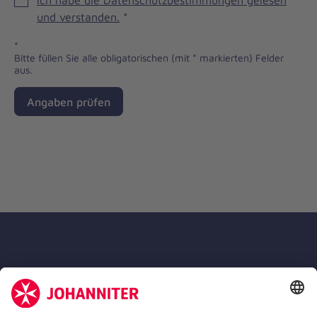
Ich habe die Datenschutzbestimmungen gelesen
und verstanden.
*
*
Bitte füllen Sie alle obligatorischen (mit * markierten) Felder
aus.
Angaben prüfen
Die Johanniter GmbH ist Mitglied des
Deutschen Spendenrates e.V.