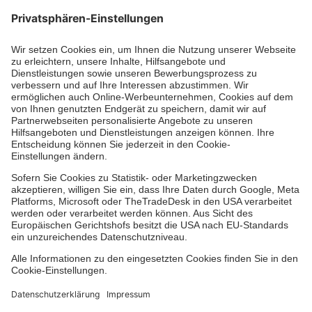
Kununu Top Company 2026
Medizin & Pflege
Zentren
Patienten
Hinweisgebersystem