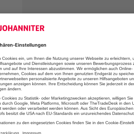
Anrede
Herr
Frau
Divers
Ihr Vorname
*
Ihr
Straße
PLZ
*
Ort
*