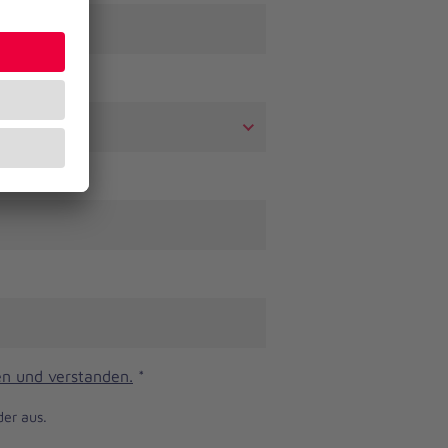
n und verstanden.
*
der aus.