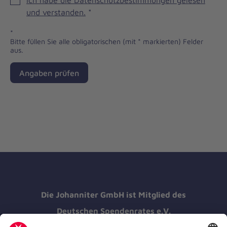
Ich habe die Datenschutzbestimmungen gelesen
und verstanden.
*
*
Bitte füllen Sie alle obligatorischen (mit * markierten) Felder
aus.
Angaben prüfen
Die Johanniter GmbH ist Mitglied des
Deutschen Spendenrates e.V.