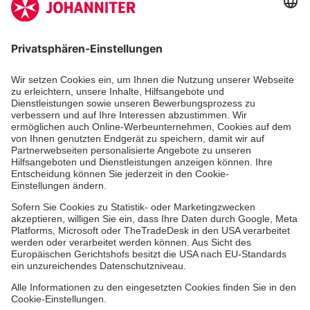
Kununu Top Company 2026
Medizin & Pflege
Zentren
Patienten
Zuweiser
Hinweisgebersystem