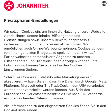
Kununu Top Company 2026
Medizin & Pflege
Zentren
Patienten
Zuweiser
Über uns
Im Notfall
Hinweisgebersystem