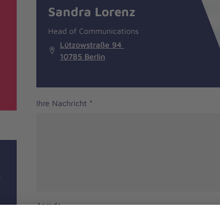
Sandra Lorenz
Head of Communications
Lützowstraße 94
10785 Berlin
Ihre Nachricht
*
F
Anrede