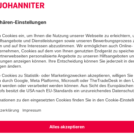
Herr
Frau
Divers
Ihr Vorname
*
Ihr
Straße
PLZ
*
Ort
*
Bundesland