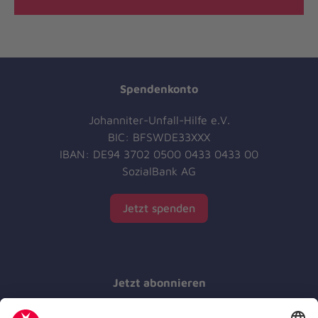
Spendenkonto
Johanniter-Unfall-Hilfe e.V.
BIC: BFSWDE33XXX
IBAN: DE94 3702 0500 0433 0433 00
SozialBank AG
Jetzt spenden
Jetzt abonnieren
Der Newsletter informiert Sie in regelmäßigen