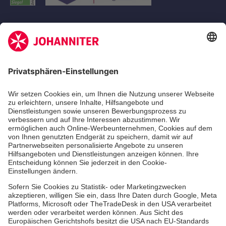
Aus- & Fortbildungen
Erste-Hilfe-Kurse
Jobs
Ehrenamt
Freiwilligendienst
Johanniter-Jugend
Spendenprojekte
Kindertagesstätten