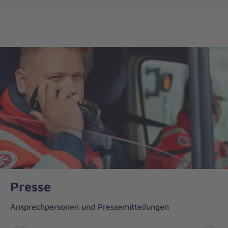
Johanniter-
öff
Unfall-
Hilfe
Presse
Ansprechpersonen und Pressemitteilungen