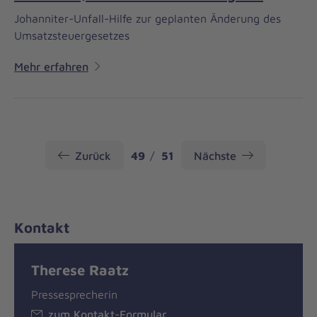
Johanniter-Unfall-Hilfe zur geplanten Änderung des
Umsatzsteuergesetzes
Mehr erfahren
Seite
Seite
Zurück
49
51
Nächste
Kontakt
Therese Raatz
Pressesprecherin
zum Kontakt-Formular