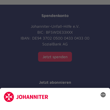
Spendenkonto
Johanniter-Unfall-Hilfe e.V.
BIC: BFSWDE33XXX
IBAN: DE94 3702 0500 0433 0433 00
SozialBank AG
Jetzt spenden
Jetzt abonnieren
Der Newsletter informiert Sie in regelmäßigen
Abständen über unsere Arbeit.
Jetzt abonnieren