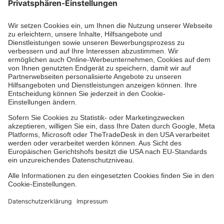
Zertifizierung der Johanniter-Unfall-Hilfe e.V.
Über uns
Vor Ort
Johanniter-Jugend
Auslandshilfe
Facebook
Instagram
Youtube
TikTok
Xing
LinkedIn