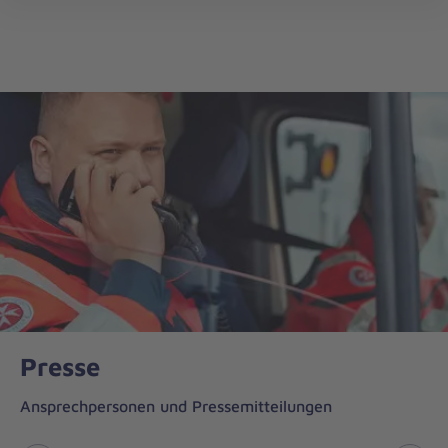
Johanniter-
öff
Unfall-
Hilfe
Presse
Ansprechpersonen und Pressemitteilungen