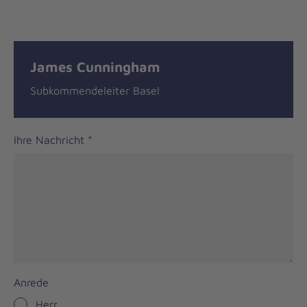
Nachricht
Kontakt
James Cunningham
Subkommendeleiter Basel
Ihre Nachricht
*
Anrede
Herr