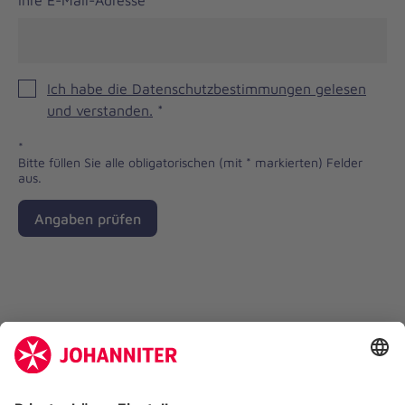
Ihre E-Mail-Adresse
*
Ich habe die Datenschutzbestimmungen gelesen
und verstanden.
*
*
Bitte füllen Sie alle obligatorischen (mit * markierten) Felder
aus.
Angaben prüfen
Spendenkonto