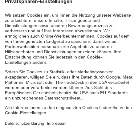
Schweizerische Kommende des Johanniterordens
3011 Bern
PC 30-37095-1
BIC POFICHBEXXX
IBAN CH58 0900 0000 3003 7095 1
Spenden zugunsten der Schweizerischen Kommende
des Johanniterordens und ihres Hilfswerks
sind steuerlich abzugsberechtigt.
Spenden und Legate
TikTok
LinkedIn