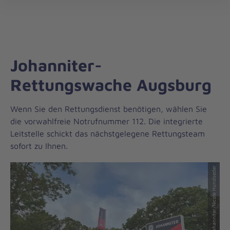
Regionalverband
öff
Bayerisch
Schwaben
Johanniter-
Rettungswache Augsburg
Wenn Sie den Rettungsdienst benötigen, wählen Sie
die vorwahlfreie Notrufnummer 112. Die integrierte
Leitstelle schickt das nächstgelegene Rettungsteam
sofort zu Ihnen.
© Johanniter/Nicole Hundseder