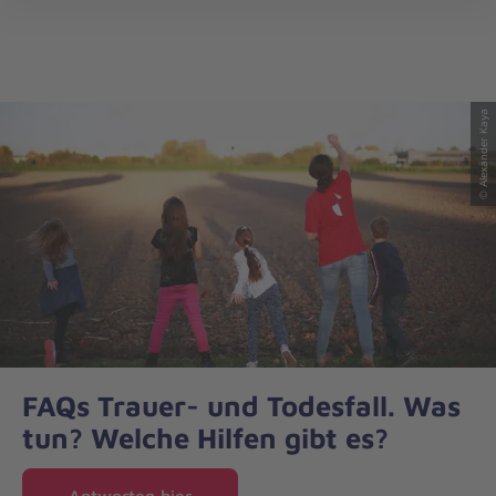
Die
öff
Johanniter
–
Aus
Liebe
© Alexander Kaya
zum
Leben
FAQs Trauer- und Todesfall. Was
tun? Welche Hilfen gibt es?