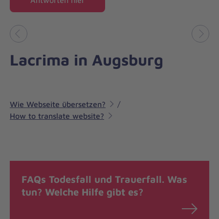
Antworten hier
Vorheriges
Näch
Lacrima in Augsburg
Wie Webseite übersetzen?
/
How to translate website?
FAQs Todesfall und Trauerfall. Was
tun? Welche Hilfe gibt es?