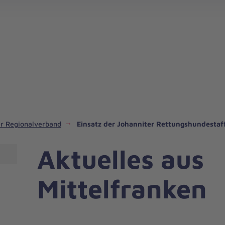
Testamentsspende für die Region Mi
r Regionalverband
Einsatz der Johanniter Rettungshundestaff
Aktuelles aus
Mittelfranken