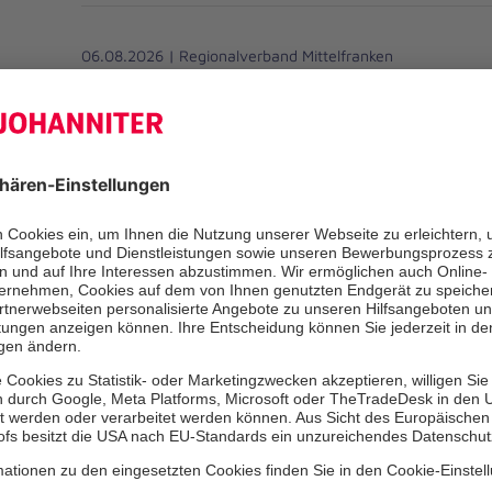
06.08.2026 | Regionalverband Mittelfranken
Johanniter suchen neue Mitgli
Hilfsorganisation braucht Unterstützung
Mehr erfahren
04.08.2026 | Regionalverband Mittelfranken
Abenteuer im Grünen
Johanniter-Kita „Pfauennest“ geht auf Entdeckung
Mehr erfahren