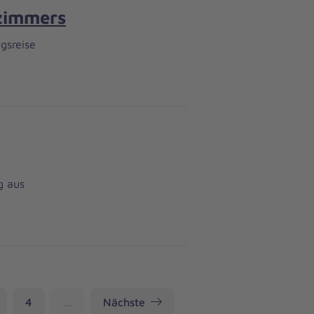
nzimmers
gsreise
g aus
ite
Seite
4
…
Nächste