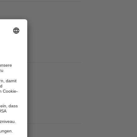
eder
stour