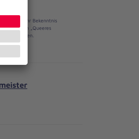
 die Stadt ihr Bekenntnis
en Aktionsplan „Queeres
hrenamtlichen.
meister