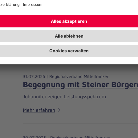
03.08.2026 | Regionalverband Mittelfranken
Nürnberg bekennt Farbe
Beim Empfang zur Nürnberg Pride 2026 bekräftigte
zu Vielfalt, gedachte der Opfer in Berlin, stellte d
Nürnberg“ vor und dankte Organisierenden sowie E
Mehr erfahren
31.07.2026 | Regionalverband Mittelfranken
Begegnung mit Steiner Bürger
Johanniter zeigen Leistungsspektrum
Mehr erfahren
30.07.2026 | Regionalverband Mittelfranken