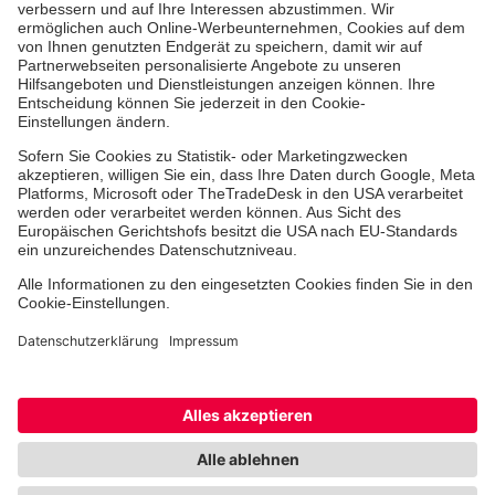
Erste-Hilfe-Kurse
Jobs & Ehrenamt
Freiwilligendienst
Spendenprojekte
Johanniter-Jugend
Einrichtungen
Dienstleistungen
Facebook
Instagram
Youtube
TikTok
Xing
LinkedIn
Cookie-Einstellungen
Datenschutz
Barrierefreiheit
Impressum
Kontakt
Widerruf