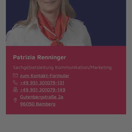
Patrizia Renninger
Sachgebietsleitung Kommunikation/Marketing
zum Kontakt-Formular
+49 951 301079-131
+49 951 301079-149
Gutenbergstraße 2a
96050 Bamberg