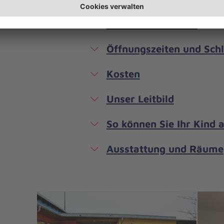
Was uns ausmacht
Öffnungszeiten und Sch
Kosten
Unser Leitbild
So können Sie Ihr Kind
Ausstattung und Räume