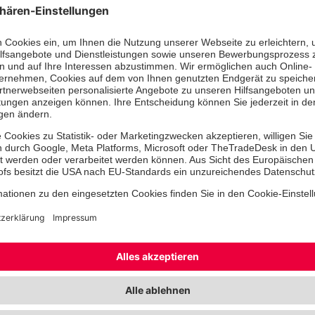
Kontakt
Telefon
Festnetz: 09405 9577783
Mobil: 0170 6242783
Festnetz Modulbau: 09405 95 7
Anschrift
Johanniter-Kinderkrippe "Turmw
Regensburger Straße 24
93077 Bad Abbach
Unsere Einrich
Überblick