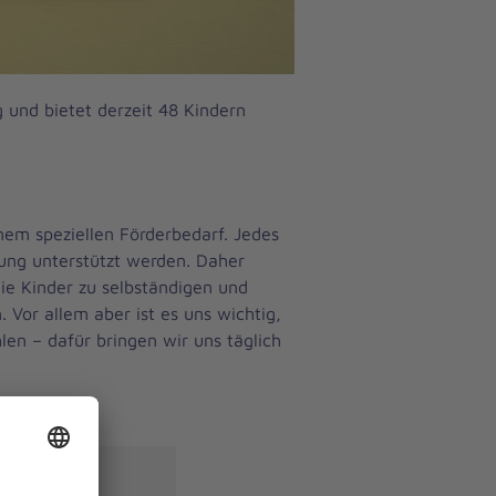
g und bietet derzeit 48 Kindern
nem speziellen Förderbedarf. Jedes
ltung unterstützt werden. Daher
ie Kinder zu selbständigen und
 Vor allem aber ist es uns wichtig,
len – dafür bringen wir uns täglich