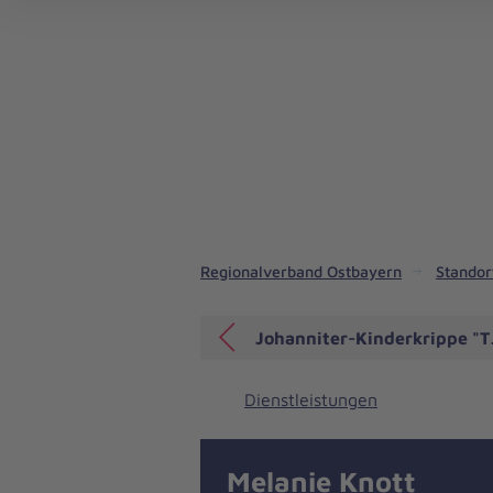
Johanniter-Familienzentrum Königswiesen
Regionalverband Ostbayern
Standor
Johanniter-Kinderkrippe "
Dienstleistungen
Melanie Knott