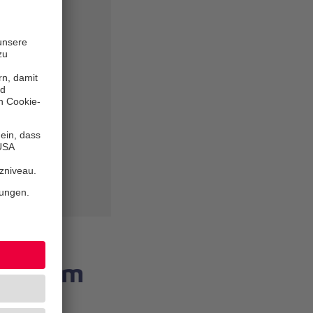
5 260
ichtel"
tung im