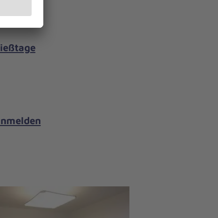
ließtage
 anmelden