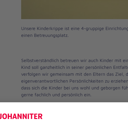
Unsere Kinderkrippe ist eine 4-gruppige Einrichtun
einen Betreuungsplatz.
Selbstverständlich betreuen wir auch Kinder mit ei
Kind soll ganzheitlich in seiner persönlichen Entfa
verfolgen wir gemeinsam mit den Eltern das Ziel, d
eigenverantwortlichen Persönlichkeiten zu erziehen.
dass sich die Kinder bei uns wohl und geborgen füh
gerne fachlich und persönlich ein.