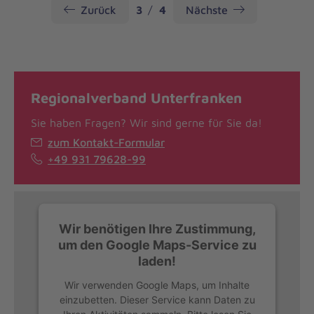
Seite
Seite
Zurück
3
4
Nächste
Regionalverband Unterfranken
Sie haben Fragen? Wir sind gerne für Sie da!
zum Kontakt-Formular
+49 931 79628-99
Wir benötigen Ihre Zustimmung,
um den Google Maps-Service zu
laden!
Wir verwenden Google Maps, um Inhalte
einzubetten. Dieser Service kann Daten zu
Ihren Aktivitäten sammeln. Bitte lesen Sie