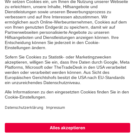
Aus- & Fortbildungen
Erste-Hilfe-Kurse
Jobs & Ehrenamt
Freiwilligendienst
Spendenprojekte
Johanniter-Jugend
Einrichtungen
Dienstleistungen
Facebook
Instagram
Youtube
TikTok
Xing
LinkedIn
Cookie-Einstellungen
Datenschutz
Barrierefreiheit