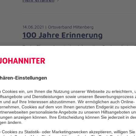
14.06.2021 | Ortsverband Miltenberg
100 Jahre Erinnerung
Berta Choura konnte im Johanniter-Seniorenheim i
feiern
Mehr erfahren
08.06.2021 | Ortsverband Miltenberg
Messer, Gabel, Schere, Licht: 
für Kinder
Internationaler Tag der Kindersicherheit: Johannit