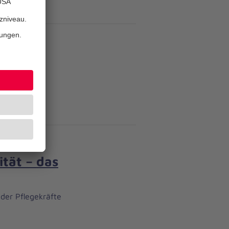
Radfahren
ität – das
 der Pflegekräfte