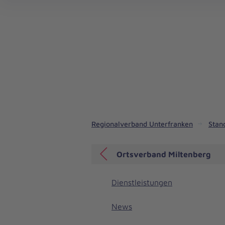
Unsere Mitarbeitervorteile in Unterfranken
Geschichte - Regionalverband Unterfranken
Regionalverband Unterfranken
Stan
Ortsverband Miltenberg
Dienstleistungen
News