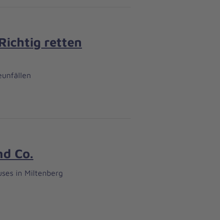
ichtig retten
eunfällen
nd Co.
ses in Miltenberg