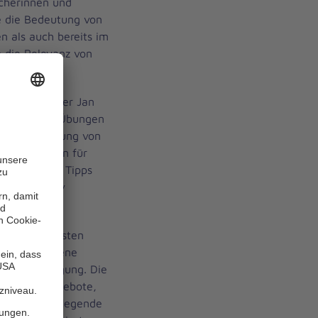
ucherinnen und
e die Bedeutung von
n als auch bereits im
h die Relevanz von
en.
 Regionalleiter Jan
erschiedene Übungen
nter der Leitung von
bungsleiterin für
r praktische Tipps
 Alltag aktiv
den den Gästen
g verschiedene
e zur Verfügung. Die
egionalen Angebote,
ioren und pflegende