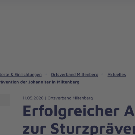
Schul- und Individualbegl
dorte & Einrichtungen
Ortsverband Miltenberg
Aktuelles
rävention der Johanniter in Miltenberg
11.05.2026 | Ortsverband Miltenberg
Erfolgreicher 
zur Sturzpräve