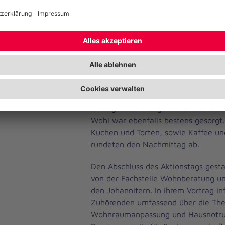
Angehörige ihre Unterstützungsangeb
Auch das WFP-Sanitätshaus war vor 
stellte neben individuellen Beratun
Hilfsmittel, darunter Rollatoren, zur
Ein weiteres Angebot bot die Pflege
Johanniter. Pflegeberaterin Angeliq
kostenfreie Blutzucker- und Blutdr
und informierte dabei, worauf bei z
niedrigen Werten geachtet werden mu
Wohl war ebenfalls bestens gesorgt
Kuchen und Torten, sowie Kaffee un
rundeten den Nachmittag ab.
Den Abschluss des Aktionstags gest
von der Fachstelle Wohnberatung u
den Johannitern. In ihrem Vortrag in
Zuhörenden umfassend über die Th
Wohnraumanpassung und Hausnotruf.