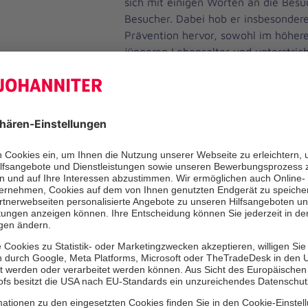
sich mit einigen Worten an die Bes
Besucher. Dabei hob er insbesonder
Prävention hervor, sowohl im höhere
jüngeren Lebensalter und unterstric
Sicherheit in den eigenen vier Wänd
Nach der offiziellen Eröffnung durch
Vrubl konnten die Teilnehmenden v
zur Sturzprävention ausprobieren. U
Christiane Helmstetter-Schaubhut, Ü
Seniorensport, erhielten die Besuche
und Anregungen, wie sich Stürzen im
vorbeugen lässt.
Neben dem Bewegungsangebot stan
während der gesamten Veranstaltun
Informations- und Beratungsangebot
Johanniter informierten über ihre r
während die Beratungsstelle für Sen