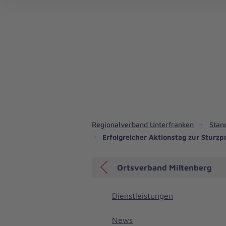
Unsere Mitarbeitervorteile in Unterfranken
Geschichte - Regionalverband Unterfranken
Regionalverband Unterfranken
Stan
Erfolgreicher Aktionstag zur Sturzp
Ortsverband Miltenberg
Dienstleistungen
News