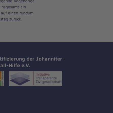
legende Angehörige
 insgesamt ein
n auf einen rundum
stag zurück.
tifizierung der Johanniter-
all-Hilfe e.V.