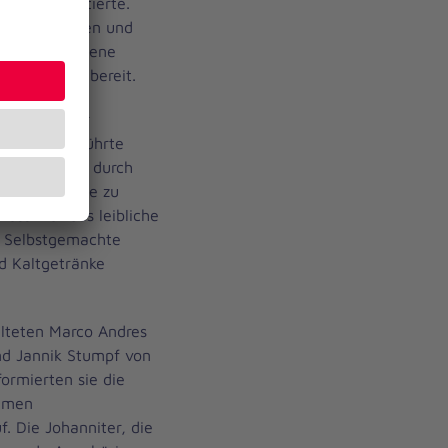
ote präsentierte.
Ort vertreten und
gen verschiedene
 Anschauung bereit.
beratung der
ue Özdemir führte
uckmessungen durch
u hohen sowie zu
ss. Für das leibliche
. Selbstgemachte
d Kaltgetränke
alteten Marco Andres
nd Jannik Stumpf von
formierten sie die
emen
 Die Johanniter, die