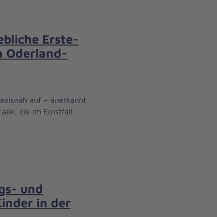
ebliche Erste-
on Oderland-
praxisnah auf – anerkannt
lle, die im Ernstfall
ngs- und
inder in der