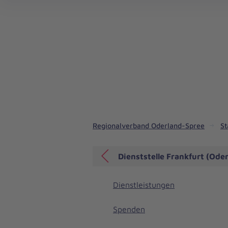
Notrufdienste in unserem Regionalverband
Pflegedienste in unserem Regionalverband
Regionalverband Oderland-Spree
St
Dienststelle Frankfurt (Oder
Dienstleistungen
Spenden