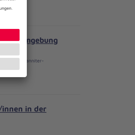
r) und Umgebung
dank des Johanniter-
s Ziel!
/innen in der