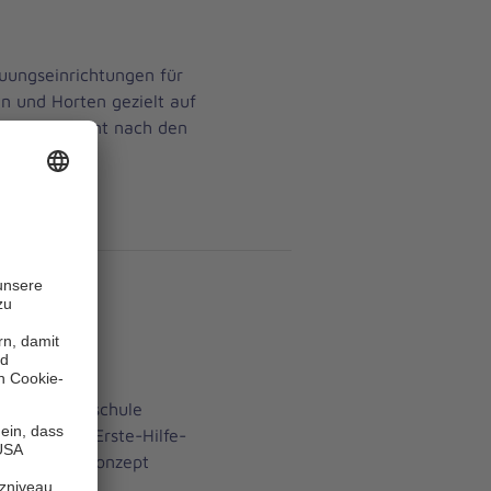
euungseinrichtungen für
en und Horten gezielt auf
 und anerkannt nach den
Region
ta und Grundschule
t einfachen Erste-Hilfe-
ssen. Das Konzept