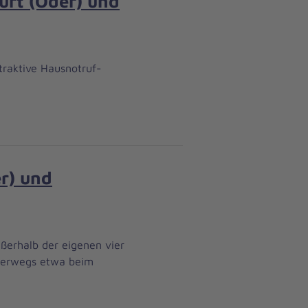
urt (Oder) und
traktive Hausnotruf-
r) und
ußerhalb der eigenen vier
nterwegs etwa beim