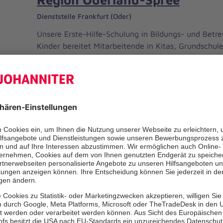
Dienststelle Frankfurt (Oder)
Unsere Erste-Hilfe-Schulung in Bildungs- und Betr
Kinder bereitet Mitarbeitende in Kitas, Grundschul
Notfälle mit Kindern vor – praxisnah, kindgerecht
Vorgaben der Deutschen…
Mehr erfahren
Ersthelfer von Morgen in der 
Oderland-Spree
Dienststelle Frankfurt (Oder)
Im Kurs Ersthelfer von morgen lernen Kinder in Ki
spielerisch, wie sie in Notfällen helfen können – mi
Maßnahmen, viel Bewegung und kindgerechtem Wi
Ersthelfer von morgen stärkt frühzeitig das…