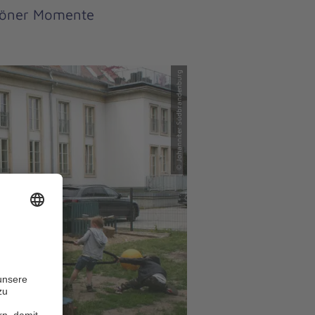
chöner Momente
© Johanniter Südbrandenburg