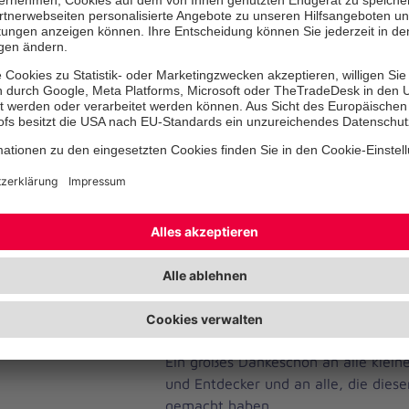
Unsere Kleinsten rasten mit ihren B
Wette, malten mit bunter Kreide, li
tanzen und bastelten stolz ihre eige
Die größeren Kinder experimentierte
Rasierschaum und Farbe, zeigten ihr
Tauziehen und Reifenrollen. Ein ec
Besonders beliebt waren die funkeln
die für viele strahlende Gesichter s
Ein großes Dankeschön an alle klein
und Entdecker und an alle, die dies
gemacht haben.