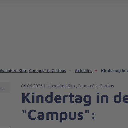
Spendenaktion in Südbrandenburg starten
ohanniter-Kita „Campus“ in Cottbus
Aktuelles
Kindertag in 
04.06.2025 | Johanniter-Kita „Campus“ in Cottbus
n Cottbus
Kindertag in de
"Campus":