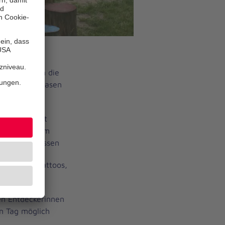
obby Cars um die
eßen Seifenblasen
nen Kronen.
n kreativ mit
e Stärke beim
htes Kräftemessen
den Glitzertattoos,
orgten
en Entdeckerinnen
en Tag möglich