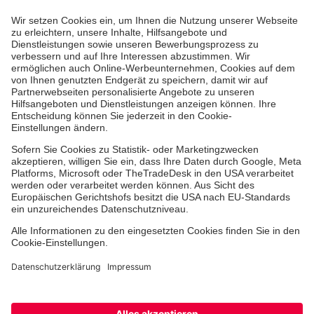
Mitarbeiten & Lernen
Freiwilligendienst
Regionale Spendenprojekte
Standorte & Einrichtungen
Dienste & Leistungen
Facebook
Instagram
Youtube
TikTok
Xing
LinkedIn