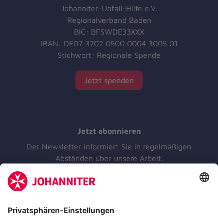
Johanniter-Unfall-Hilfe e.V.
Regionalverband Baden
BIC: BFSWDE33XXX
IBAN: DE07 3702 0500 0004 3005 01
Stichwort: Regionale Spende
Jetzt spenden
Jetzt abonnieren
Der Newsletter informiert Sie in regelmäßigen
Abständen über unsere Arbeit.
Jetzt abonnieren
Zertifizierung der Johanniter-Unfall-Hilfe e.V.