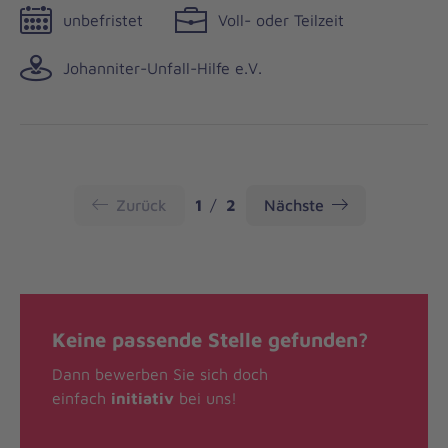
unbefristet
Voll- oder Teilzeit
Johanniter-Unfall-Hilfe e.V.
Seite
Seite
Zurück
1
2
Nächste
Keine passende Stelle gefunden?
Dann bewerben Sie sich doch
einfach
initiativ
bei uns!