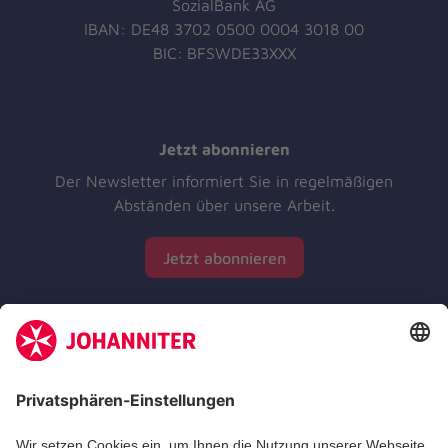
SozialBank AG
IBAN: DE48 3702 0500 0004 3018 00
BIC:
BFSWDE33XXX
Jetzt abonnieren
Der Newsletter informiert Sie in regelmäßigen
Abständen über unsere Arbeit.
Jetzt abonnieren
Zertifizierung der Johanniter-Unfall-Hilfe e.V.