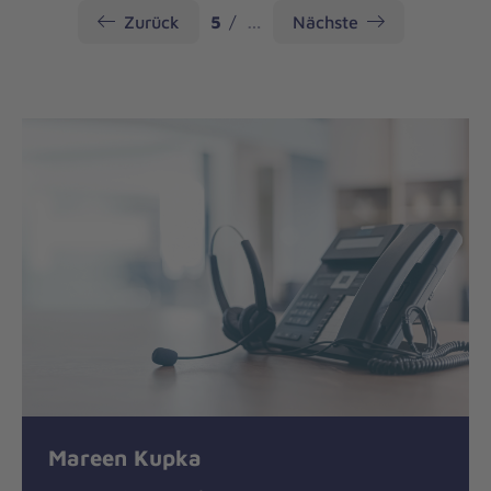
Seite
Zurück
5
…
Nächste
Mareen Kupka