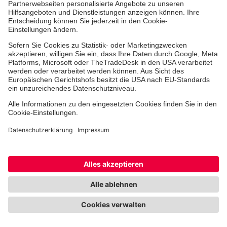
06.10.2025 | Regionalverband Mittelrhein
Josef Oster: Johanniter sind wichtige
Säule der Jugendhilfe
Der Koblenzer Abgeordnete besucht den
Regionalverband Mittelrhein.
Mehr erfahren