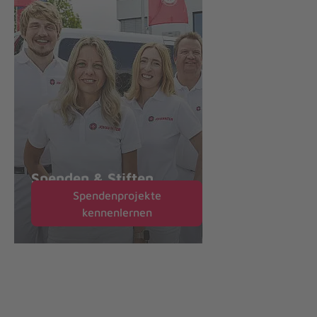
Spenden & Stiften
Spendenprojekte
kennenlernen