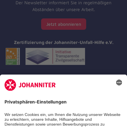
Der Newsletter informiert Sie in regelmäßigen
Abständen über unsere Arbeit.
Jetzt abonnieren
Zertifizierung der Johanniter-Unfall-Hilfe e.V.
Aus- & Fortbildungen
Erste-Hilfe-Kurse
Jobs