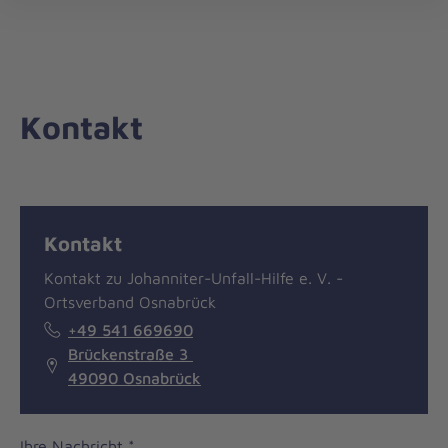
Landesverband
öff
Niedersachsen/Bremen
Kontakt
Nachricht
Kontakt
Kontakt
Kontakt zu Johanniter-Unfall-Hilfe e. V. -
Ortsverband Osnabrück
+49 541 669690
Brückenstraße 3
49090 Osnabrück
Ihre Nachricht
*