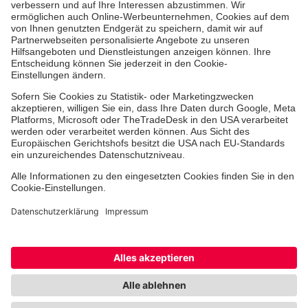
Ehrenamt
Freiwilligendienst
Johanniter-Jugend
Spendenprojekte
Kindertagesstätten
Einrichtungen
Dienstleistungen
Facebook
Instagram
Youtube
TikTok
Xing
LinkedIn
Cookie-Einstellungen
Datenschutz
Barrierefreiheit
Impressum
Kontakt
Widerruf