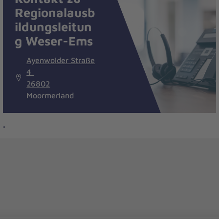
Regionalausb
ildungsleitun
g Weser-Ems
Ayenwolder Straße
4
26802
Moormerland
t
*