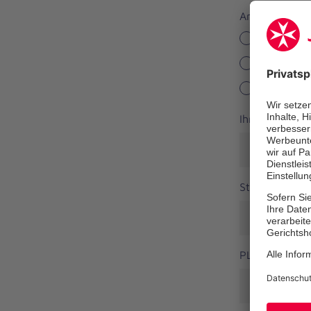
Anrede
Herr
Frau
Divers
Ihr Vorname
*
Straße
PLZ
*