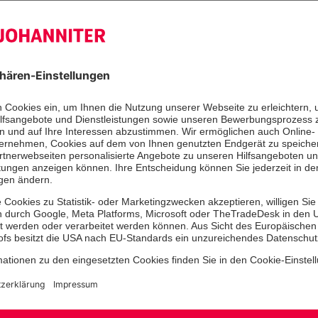
Ihr Nachname
*
Nr.
Ort
*