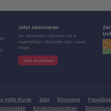
Jetzt abonnieren
Zer
Unf
Der Newsletter informiert Sie in
men
regelmäßigen Abständen über unsere
Arbeit.
18
Jetzt abonnieren
te-Hilfe-Kurse
Jobs
Ehrenamt
Freiwillig
enprojekte
Kindertagesstätten
Einrichtun