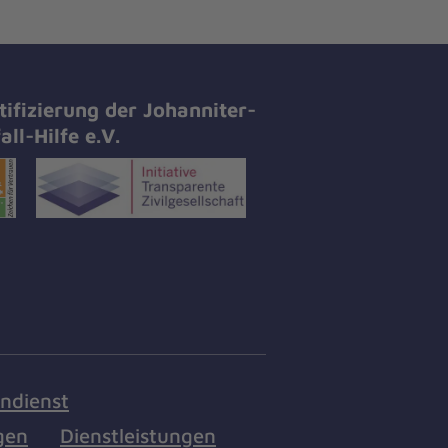
tifizierung der Johanniter-
all-Hilfe e.V.
endienst
gen
Dienstleistungen