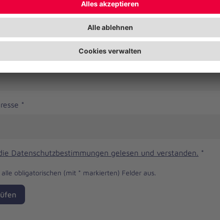
er
dresse
*
 die Datenschutzbestimmungen gelesen und verstanden.
*
e alle obligatorischen (mit * markierten) Felder aus.
üfen