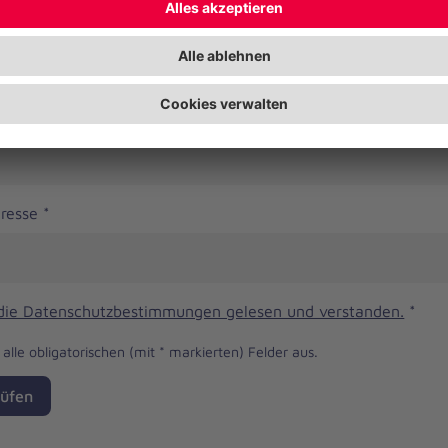
er
dresse
*
 die Datenschutzbestimmungen gelesen und verstanden.
*
e alle obligatorischen (mit * markierten) Felder aus.
üfen