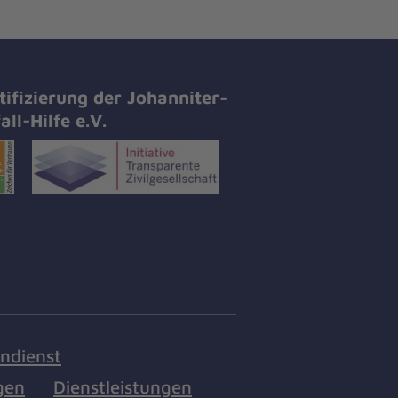
tifizierung der Johanniter-
all-Hilfe e.V.
endienst
gen
Dienstleistungen