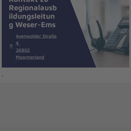
Regionalausb
ildungsleitun
g Weser-Ems
Ayenwolder Straße
4
26802
Moormerland
t
*