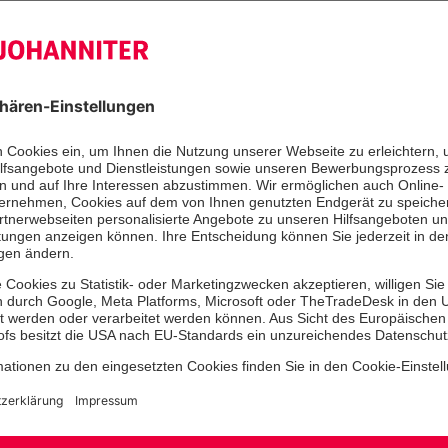
Ihr Nachname
*
Nr.
Ort
*