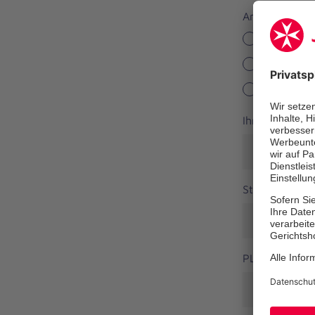
Anrede
Herr
Frau
Divers
Ihr Vorname
*
Straße
PLZ
*