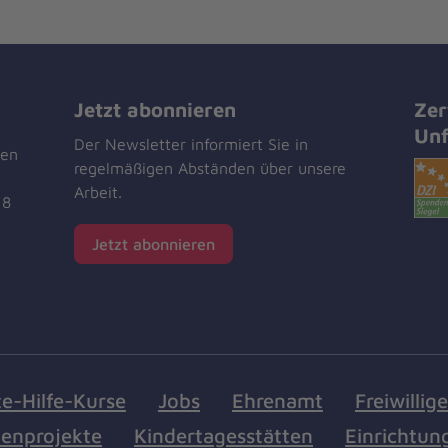
Jetzt abonnieren
Zer
Unf
Der Newsletter informiert Sie in
men
regelmäßigen Abständen über unsere
Arbeit.
18
Jetzt abonnieren
te-Hilfe-Kurse
Jobs
Ehrenamt
Freiwillig
enprojekte
Kindertagesstätten
Einrichtun