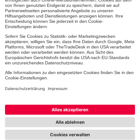
Freiwilligendienst
Johanniter-Jugend
Spendenprojekte
Kindertagesstätten
Einrichtungen
Dienstleistungen
Facebook
Instagram
Youtube
TikTok
Xing
LinkedIn
Cookie-Einstellungen
Datenschutz
Barrierefreiheit
Impressum
Kontakt
Widerruf