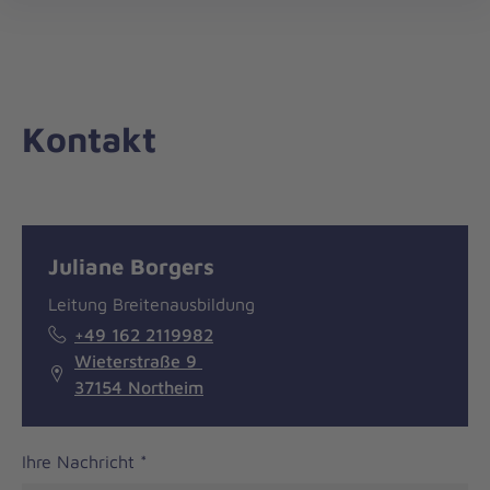
Landesverband
öff
Niedersachsen/Bremen
Kontakt
Nachricht
Kontakt
Juliane Borgers
Leitung Breitenausbildung
+49 162 2119982
Wieterstraße 9
37154 Northeim
Ihre Nachricht
*