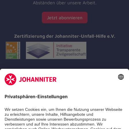
Abständen über unsere Arbeit.
Jetzt abonnieren
Zertifizierung der Johanniter-Unfall-Hilfe e.V.
Aus- & Fortbildungen
Erste-Hilfe-Kurse
Jobs
Ehrenamt