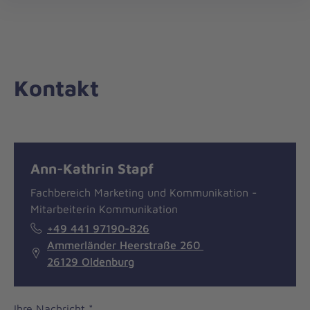
Landesverband
öff
Niedersachsen/Bremen
Kontakt
Nachricht
Kontakt
Ann-Kathrin Stapf
Fachbereich Marketing und Kommunikation -
Mitarbeiterin Kommunikation
+49 441 97190-826
Ammerländer Heerstraße 260
26129 Oldenburg
Ihre Nachricht
*