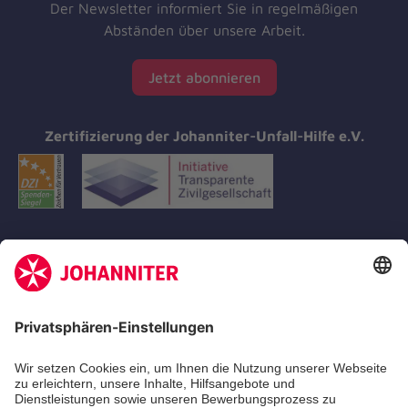
Der Newsletter informiert Sie in regelmäßigen
Abständen über unsere Arbeit.
Jetzt abonnieren
Zertifizierung der Johanniter-Unfall-Hilfe e.V.
Aus- & Fortbildungen
Erste-Hilfe-Kurse
Jobs