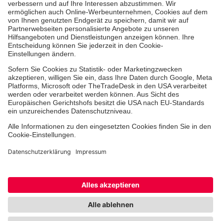
Ehrenamt
Freiwilligendienst
Johanniter-Jugend
Spendenprojekte
Kindertagesstätten
Einrichtungen
Dienstleistungen
Facebook
Instagram
Youtube
TikTok
Xing
LinkedIn
Cookie-Einstellungen
Datenschutz
Barrierefreiheit
Impressum
Kontakt
Widerruf