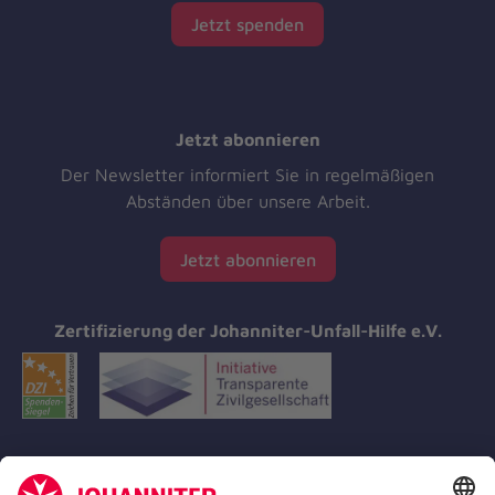
Jetzt spenden
Jetzt abonnieren
Der Newsletter informiert Sie in regelmäßigen
Abständen über unsere Arbeit.
Jetzt abonnieren
Zertifizierung der Johanniter-Unfall-Hilfe e.V.