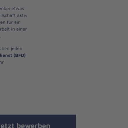
benbei etwas
llschaft aktiv
en für ein
beit in einer
t.
schen jeden
dienst (BFD)
hr
Jetzt bewerben