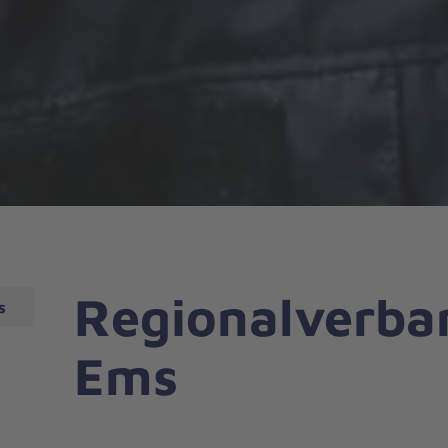
Regionalverba
s
Ems