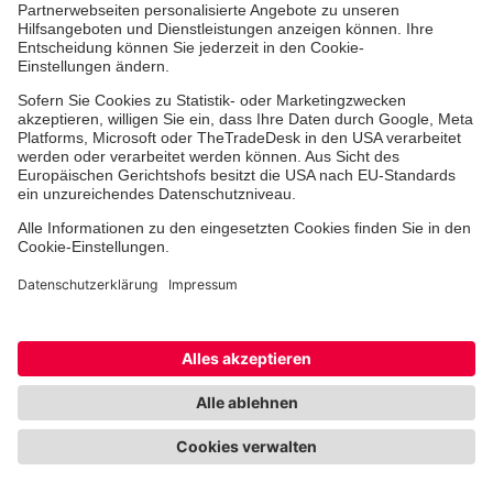
Freiwilligendienst
Johanniter-Jugend
Spendenprojekte
Kindertagesstätten
Einrichtungen
Dienstleistungen
Facebook
Instagram
Youtube
TikTok
Xing
LinkedIn
Cookie-Einstellungen
Datenschutz
Barrierefreiheit
Impressum
Kontakt
Widerruf