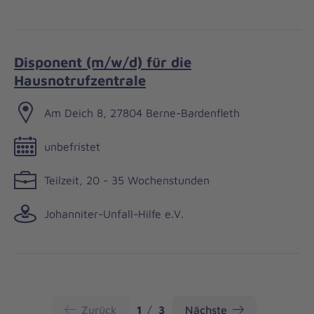
Disponent (m/w/d) für die
Hausnotrufzentrale
Am Deich 8, 27804 Berne-Bardenfleth
unbefristet
Teilzeit, 20 - 35 Wochenstunden
Johanniter-Unfall-Hilfe e.V.
Seite
Seite
Zurück
1
3
Nächste