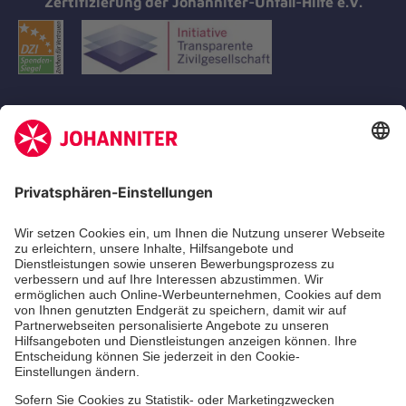
Zertifizierung der Johanniter-Unfall-Hilfe e.V.
Aus- & Fortbildungen
Erste-Hilfe-Kurse
Jobs
Ehrenamt
Freiwilligendienst
Johanniter-Jugend
Spendenprojekte