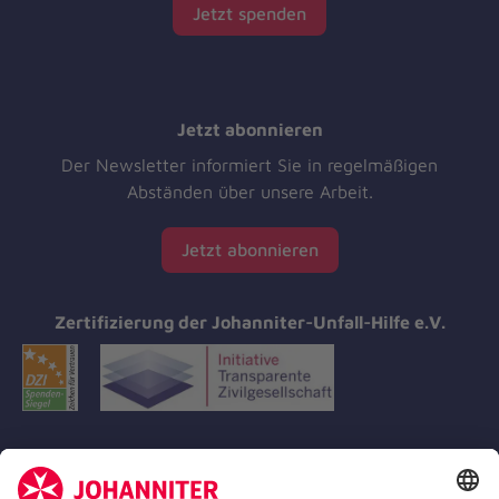
Jetzt spenden
Jetzt abonnieren
Der Newsletter informiert Sie in regelmäßigen
Abständen über unsere Arbeit.
Jetzt abonnieren
Zertifizierung der Johanniter-Unfall-Hilfe e.V.