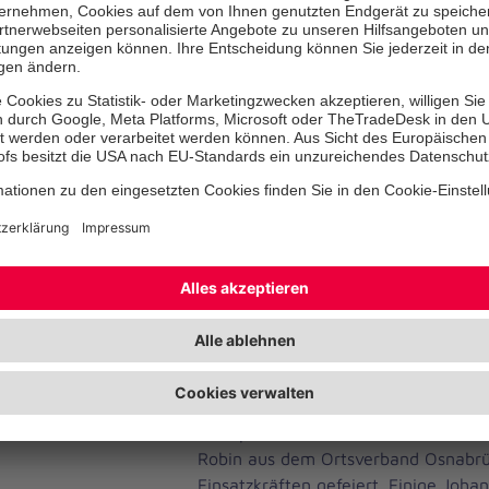
Hilfsleistungen notwendig. In einzel
Verlegung in ein nahegelegenes Kr
erforderlich.
Neben den Einsätzen bot das Festiva
Highlights:
Freitag: Paul Kalkbrenner brach
zum Beben.
Samstag: Johannes Oerding lief
Momente.
Sonntag: Nile Rodgers & Chic s
verwandelten Osnabrück in eine
Am Samstag gab es zudem einen gan
Höhepunkt: Das frisch vermählte Br
Robin aus dem Ortsverband Osnabr
Einsatzkräften gefeiert. Einige Joha