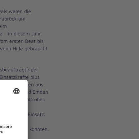
vals waren die
snabrück am
eim
z – in diesem Jahr
Vom ersten Beat bis
wenn Hilfe gebraucht
tsbeauftragte der
Einsatzkräfte plus
n Einsatzkräften aus
lmenhorst und Emden
it im Festivaltrubel.
in, mehrere
standen im Einsatz.
mt 25.000
wert feiern konnten.
nur kleinere