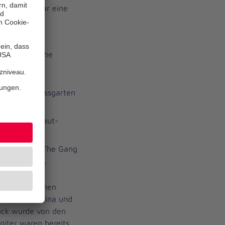
nen Fällen war eine
ankenhaus
l musikalische
te den Schlossgarten
erte Gänsehaut-
owie Kool & The Gang
 Disco-Zone.
z persönlichen
autpaar Sabrina und
ück wurde von den
nniter waren bereits