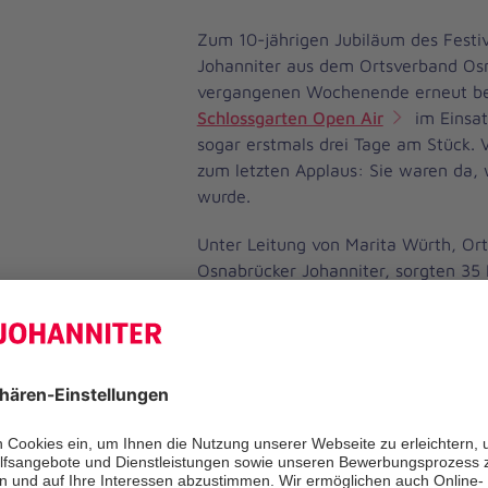
Zum 10-jährigen Jubiläum des Festi
Johanniter aus dem Ortsverband O
vergangenen Wochenende erneut b
Schlossgarten Open Air
im Einsat
sogar erstmals drei Tage am Stück. 
zum letzten Applaus: Sie waren da, 
wurde.
Unter Leitung von Marita Würth, Or
Osnabrücker Johanniter, sorgten 35 
ärztliches Personal – unterstützt vo
den Ortsverbänden Ems-Vechte, De
– für die sanitätsdienstliche Sicherhe
Sie richteten eine Unfallhilfsstelle e
Erstversorgungstrupps und drei KTW 
Das volle Programm, damit insgesa
Besucherinnen und Besucher unbesch
Glücklicherweise waren größtenteils 