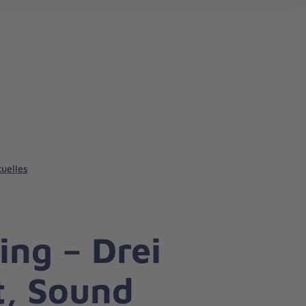
tuelles
ing – Drei
t, Sound