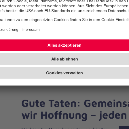
Johanniter-
Waldkindergarten
Wittmund
Mehr Infos!
Gute Taten: Gemein
wir Hoffnung – jeden