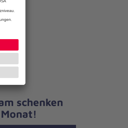
sam schenken
 Monat!