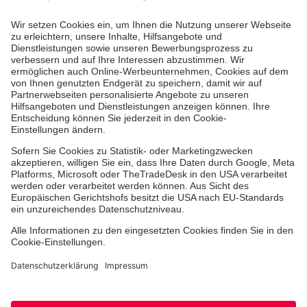
Aus- & Fortbildungen
Erste-Hilfe-Kurse
Jobs & Ehrenamt
Freiwilligendienst
Spendenprojekte
Johanniter-Jugend
Einrichtungen
Dienstleistungen
Facebook
Instagram
Youtube
TikTok
Xing
LinkedIn