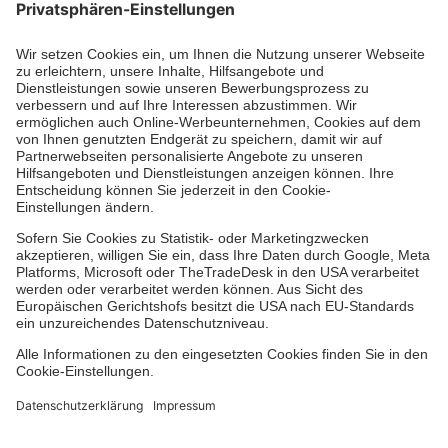
Aus- & Fortbildungen
Erste-Hilfe-Kurse
Jobs & Ehrenamt
Freiwilligendienst
Spendenprojekte
Johanniter-Jugend
Einrichtungen
Dienstleistungen
Facebook
Instagram
Youtube
TikTok
Xing
LinkedIn