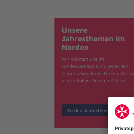
Unsere
Jahresthemen im
Norden
Wir widmen uns im
Landesverband Nord jedes Jahr
einem besonderen Thema, das w
in den Fokus rücken möchten.
Zu den Jahresthemen