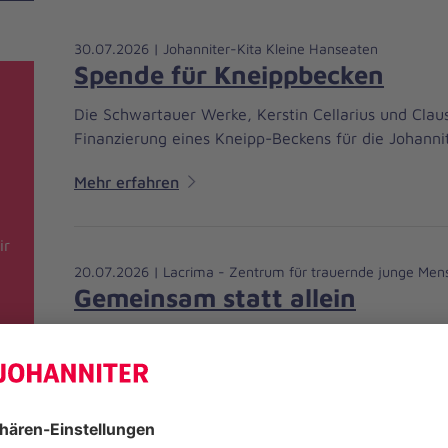
30.07.2026 | Johanniter-Kita Kleine Hanseaten
Spende für Kneippbecken
Die Schwartauer Werke, Kerstin Cellarius und Claus
Finanzierung eines Kneipp-Beckens für die Johanni
Mehr erfahren
ir
20.07.2026 | Lacrima - Zentrum für trauernde junge Men
Gemeinsam statt allein
Lacrima, das Zentrum für trauernde junge Mensche
Trauertreffen für junge Erwachsene sowie Jugendl
Mehr erfahren