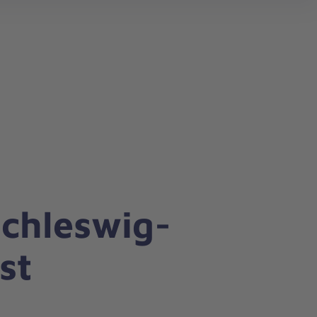
Schleswig-
st