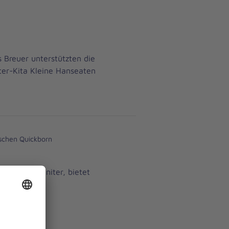
 Breuer unterstützten die
ter-Kita Kleine Hanseaten
schen Quickborn
n der Johanniter, bietet
iche an