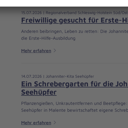
15.07.2026 | Regionalverband Schleswig-Holstein Süd/Ost
Freiwillige gesucht für Erste-H
Anderen beibringen, Leben zu retten: Die Johannite
die Erste-Hilfe-Ausbildung
Mehr erfahren
14.07.2026 | Johanniter-Kita Seehüpfer
Ein Schrebergarten für die Jo
Seehüpfer
Pflanzengießen, Unkrautentfernen und Beetpflege:
Seehüpfer in Malente bewirtschaftet eigene Schreb
Mehr erfahren