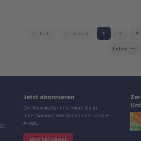
Seite
Seite
Se
Erste
Zurück
1
2
3
Letzte
Jetzt abonnieren
Zer
Unf
Der Newsletter informiert Sie in
regelmäßigen Abständen über unsere
Arbeit.
20
Jetzt abonnieren