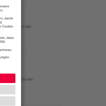
er Redder
inder
Krippenkindern der
Erfahrungen
g
ern
d Oldesloer Kita der