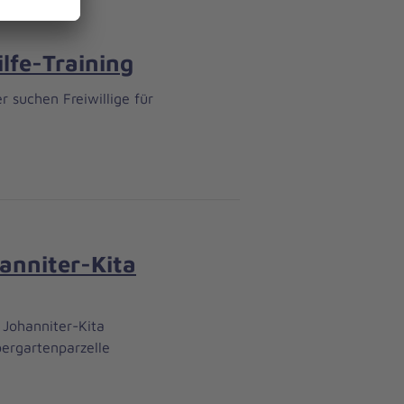
ilfe-Training
r suchen Freiwillige für
hanniter-Kita
 Johanniter-Kita
ergartenparzelle