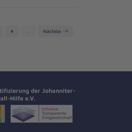
ite
Seite
4
…
Nächste
tifizierung der Johanniter-
all-Hilfe e.V.