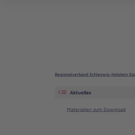
Betriebliches Gesundheitsmanagement
Betriebliches Gesundheitsmanagement
Regionalverband Schleswig-Holstein Sü
Aktuelles
Materialien zum Download