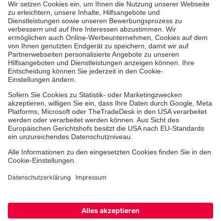
Aus- & Fortbildung
Erste-Hilfe-Kurse
Jobs & Ehrenamt
Freiwilligendienst
Spendenprojekte
Johanniter-Jugend
Einrichtungen
Dienstleistungen
Facebook
Instagram
Youtube
TikTok
Xing
LinkedIn
Cookie-Einstellungen
Datenschutz
Barrierefreiheit