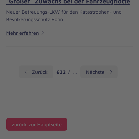
"Großer" Zuwachs bei der Fahrzeugflotte
Neuer Betreuungs-LKW für den Katastrophen- und
Bevölkerungsschutz Bonn
Mehr erfahren
Seite
Zurück
622
…
Nächste
zurück zur Hauptseite